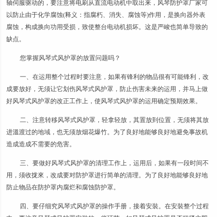
轴伺服驱动的，要注意将电刷从直流电动机中取出来，风琴防护罩厂家可
以防止由于化学腐蚀(释义：指腐朽、消失、腐蚀等)作用，是换向器外表
腐蚀，构成换向功用受损，致使整台电动机损坏。这是严峻也简单导致的
缺点。
您掌握风琴式风护罩的放置问题吗？
一、在运用整个过程时要注意，如果有锋利的物品很有可能锋利，改
成要放好，无须让它划伤风琴式风护罩，防止伤害未来的运用，并马上做
好风琴式风护罩的改正工作上，使风琴式风护罩的运用确定预期效果。
二、注意转移风琴式风护罩，轻拿轻放，其置放到位置，无须将其放
进溫渡过的地域，也无须放烟花爆竹。为了良好地能够良好地避免事故机
造成造成不需要的危害。
三、要做好风琴式风护罩的清理工作上，运用后，如果有一段时间不
用，须收拢來，改成要对防护罩进行简单的清理。为了良好地能够良好地
防止物品在防护罩内腐烂和腐蚀防护罩。
四、要仔细究风琴式风护罩的操作手册，接着安裝。在安裝整个过程