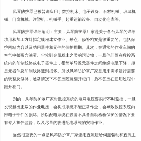
风琴防护罩已被普遍应用于数控机床、电子设备、石材机械、玻璃机
械、门窗机械、注塑机，机械手、起重运输设备、自动化仓库等。
风琴防护罩详细阐明：主要，风琴防护罩厂家是关于各台风琴的详细
功用和加工方针拟定规程建立作业、缺点、修补档案是很重要的。包括保
护网站内容以及功用器件和元件的保护周期。其次，在通常的作业车间的
空气中都富含油雾、尘埃到金属粉末之类的污染物，一旦他们落在数控系
统内的印制线路或电子器件上，很简单导致元器件之间绝缘电阻下降，却
是元器件及印制线路遭到损坏。所以风琴防护罩厂家是用来需求进行需要
的调整及修补，通常情况下不答应随意翻开柜门，愈不答应在使用过程中
翻开柜门。
别的，风琴防护罩厂家对数控系统的电网电压要实行不时监控，一旦
发现超出正常的作业电压，会构成系统不能正常作业，会导致数控系统内
部电子部件的损坏。所以配电系统在设备不具备自动检验保护的情况下要
有专人担任监督，以及尽量的改进配电系统的安稳作业。
当然很重要的一点是风琴防护罩厂家选用直流进给伺服驱动和直流主