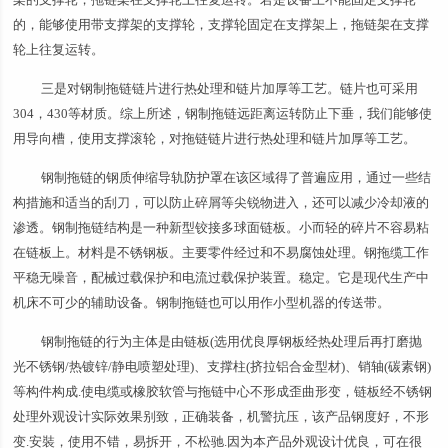
的，能够使用带支撑架的支撑轮，支撑轮固定在支撑架上，拖链架在支撑
轮上往复运转。
三是对钢制拖链链片进行热处理和链片加厚等工艺。链片也可采用
304，430等材质。综上所述，钢制拖链远距离运转防止下垂，我们能够使
用导向槽，使用支撑滚轮，对拖链链片进行热处理和链片加厚等工艺。
钢制拖链的钢质伸缩导轨
防护罩
在该区域得了普遍应用，通过一些结
构措施和适当的刮刀，可以防止碎屑等尖锐物进入，还可以减少冷却液的
渗透。钢制拖链结构是一种新型铰接多球面链板。小而轻的碎片不容易粘
在链板上。材料是不锈钢板。主要零件经过和不易腐蚀处理。钢拖缆工作
平稳无噪音，配械过载保护和电流过载保护装置。稳定。它是现代生产中
机床不可少的辅助设备。钢制拖链也可以用作小型机器的传送带。
钢制拖链的行为主体是由链板(选用优良厚钢板经热处理后再打磨抛
光不锈钢/热镀锌/静电喷塑处理)、支撑柱(挤拉铝合金型材)、销轴(碳素钢)
等构件构成.使电缆或橡胶软管与拖链中心不形成歪曲形变，链板经不锈钢
处理外观设计实际效果别致，正确装备，机警抗压，该产品钢度好，不形
变.安裝，使用不错，易拆开，不松驰.因为本产品外观设计优良，可在很