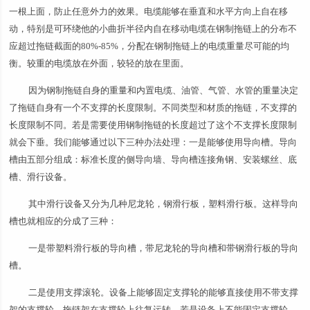
一根上面，防止任意外力的效果。电缆能够在垂直和水平方向上自在移
动，特别是可环绕他的小曲折半径内自在移动电缆在钢制拖链上的分布不
应超过拖链截面的80%-85%，分配在钢制拖链上的电缆重量尽可能的均
衡。较重的电缆放在外面，较轻的放在里面。
因为钢制拖链自身的重量和内置电缆、油管、气管、水管的重量决定
了拖链自身有一个不支撑的长度限制。不同类型和材质的拖链，不支撑的
长度限制不同。若是需要使用钢制拖链的长度超过了这个不支撑长度限制
就会下垂。我们能够通过以下三种办法处理：一是能够使用导向槽。导向
槽由五部分组成：标准长度的侧导向墙、导向槽连接角钢、安装螺丝、底
槽、滑行设备。
其中滑行设备又分为几种尼龙轮，钢滑行板，塑料滑行板。这样导向
槽也就相应的分成了三种：
一是带塑料滑行板的导向槽，带尼龙轮的导向槽和带钢滑行板的导向
槽。
二是使用支撑滚轮。设备上能够固定支撑轮的能够直接使用不带支撑
架的支撑轮，拖链架在支撑轮上往复运转。若是设备上不能固定支撑轮