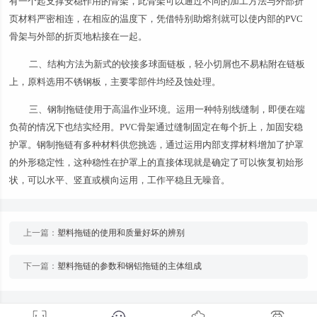
有一个起支撑安稳作用的骨架，此骨架可以通过不同的加工方法与外部折
页材料严密相连，在相应的温度下，凭借特别助熔剂就可以使内部的PVC
骨架与外部的折页地粘接在一起。
二、结构方法为新式的铰接多球面链板，轻小切屑也不易粘附在链板
上，原料选用不锈钢板，主要零部件均经及蚀处理。
三、钢制拖链使用于高温作业环境。运用一种特别线缝制，即便在端
负荷的情况下也结实经用。PVC骨架通过缝制固定在每个折上，加固安稳
护罩。钢制拖链有多种材料供您挑选，通过运用内部支撑材料增加了护罩
的外形稳定性，这种稳性在护罩上的直接体现就是确定了可以恢复初始形
状，可以水平、竖直或横向运用，工作平稳且无噪音。
上一篇：
塑料拖链的使用和质量好坏的辨别
下一篇：
塑料拖链的参数和钢铝拖链的主体组成