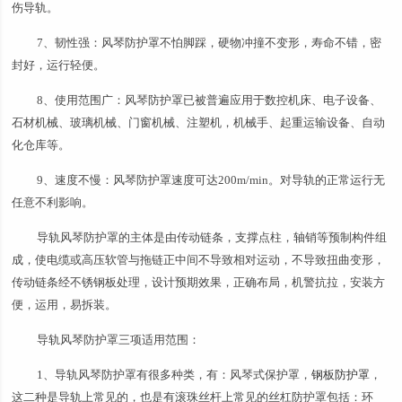
伤导轨。
7、韧性强：风琴防护罩不怕脚踩，硬物冲撞不变形，寿命不错，密
封好，运行轻便。
8、使用范围广：风琴防护罩已被普遍应用于数控机床、电子设备、
石材机械、玻璃机械、门窗机械、注塑机，机械手、起重运输设备、自动
化仓库等。
9、速度不慢：风琴防护罩速度可达200m/min。对导轨的正常运行无
任意不利影响。
导轨风琴防护罩的主体是由传动链条，支撑点柱，轴销等预制构件组
成，使电缆或高压软管与拖链正中间不导致相对运动，不导致扭曲变形，
传动链条经不锈钢板处理，设计预期效果，正确布局，机警抗拉，安装方
便，运用，易拆装。
导轨风琴防护罩三项适用范围：
1、导轨风琴防护罩有很多种类，有：风琴式保护罩，
钢板防护罩
，
这二种是导轨上常见的，也是有滚珠丝杆上常见的丝杠防护罩包括：环