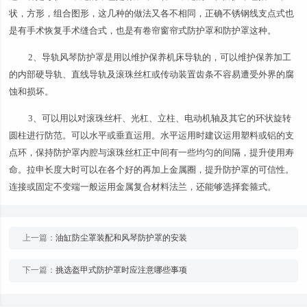
状，方形，组合图形，这几种的做法又各不相同，正确不锈钢线支点式也
是有手术恢复手术缝合式，也是有卷帘窗帘式防护罩和防护罩这种。
2、导轨风琴防护罩是用以维护保养机床导轨的，可以维护保养加工
的内部硬导轨、直线导轨及滚珠丝杠或传动装置齿条不容易遭受外界的腐
蚀和损坏。
3、可以用以对滚珠丝杆、光杠、立柱、电动机轴及其它的环状旋转
圆柱进行防范。可以水平或垂直运用。水平运用时建议运用塑料或铝的支
点环，保持防护罩内腔与滚珠丝杠正中间有一些均匀的间隔，提升使用寿
命。拉申长度大时可以在各个好的再加上金属圈，提升防护罩的可信性。
连接或固定不变端一般运用金属复合材料法兰，还能够选择套箍式。
上一篇：
油缸防尘罩装配和风琴防护罩的安装
下一篇：
挑选盔甲式防护罩时应注意哪些事项