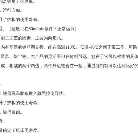
的是确定了机床度。
，运行自如。
升了护板的使用寿命。
（速度可在80m/min条件下正常运行）
同加工工艺的因素，主要为两形式。
内有坚硬的钢丝圈支撑、能在高温110℃、低温-40℃之间正常工作。可
的通风、除尘等。本产品的灵活不但在材料可选，愈在于它可以根据的具
制成，相临的两个内边，两个外边缝合在一起，通过缝制就可以达到比好
故。
止铁屑高温胶条擦入轨面拉伤导轨。
升了护板的使用寿命。
，运行自如。
音。
是确定了机床周密度。