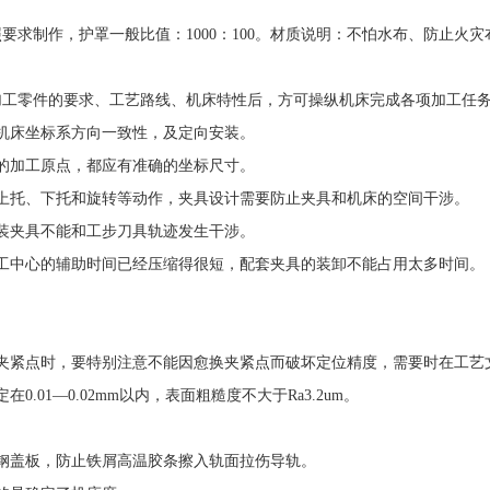
要求制作，护罩一般比值：1000：100。材质说明：不怕水布、防止火
加工零件的要求、工艺路线、机床特性后，方可操纵机床完成各项加工任
机床坐标系方向一致性，及定向安装。
的加工原点，都应有准确的坐标尺寸。
上托、下托和旋转等动作，夹具设计需要防止夹具和机床的空间干涉。
装夹具不能和工步刀具轨迹发生干涉。
工中心的辅助时间已经压缩得很短，配套夹具的装卸不能占用太多时间。
。
夹紧点时，要特别注意不能因愈换夹紧点而破坏定位精度，需要时在工艺
01—0.02mm以内，表面粗糙度不大于Ra3.2um。
钢盖板，防止铁屑高温胶条擦入轨面拉伤导轨。