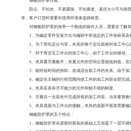
钢板防护罩
性能：
防尘、不怕水、不易腐蚀、不怕衰老、直径大小可与按照
等，客户订货时需要对使用环境来选择材质。
对钢板防护罩的保养一个熟练的操作人员，需要在了解
1、为确定零件安装方位与编程中所选定的工件坐标系及
2、为了简化定位与安，夹具的每个定位面相对加工中心
7、对于有交互工作台的加工中心，由于工作台的移动、
6、夹具要尽量敞开，夹紧元件的空间位置能低则低，安
3、能经短时间的拆卸，改成适合新工件的夹具。由于加
8、确定在主轴的行程范围内使工件的加工内容全部完成
4、夹具应具有尽可能少的元件和较不错的刚度。
9、尽量在一次装夹中完成所有的加工内容。当非要替换
5、夹具底面与工作台的接触，夹具的底面平面度需要确定在0.
钢板防护罩的五个特点：
1、钢板防护罩在原密封胶条的基础上又加盖了一层不锈