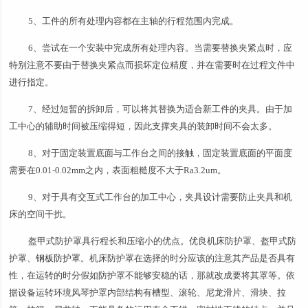
5、工件的所有处理内容都在主轴的行程范围内完成。
6、尝试在一个安装中完成所有处理内容。当需要替换夹紧点时，应
特别注意不要由于替换夹紧点而损坏定位精度，并在需要时在过程文件中
进行指定。
7、经过短暂的拆卸后，可以将其替换为适合新工件的夹具。由于加
工中心的辅助时间被压缩得短，因此支撑夹具的装卸时间不会太多。
8、对于固定装置底面与工作台之间的接触，固定装置底面的平面度
需要在0.01-0.02mm之内，表面粗糙度不大于Ra3.2um。
9、对于具有交互式工作台的加工中心，夹具设计需要防止夹具和机
床的空间干扰。
盔甲式防护罩具行程长和压缩小的优点。优良机床防护罩、盔甲式防
护罩、
钢板防护罩
。机床防护罩在选择的时分应该的注意其产品是否具有
性，在运转的时分假如防护罩不能够安稳的话，那就改成要将其罩等。依
据设备运转环境风琴护罩内部结构有槽型、滚轮、尼龙滑片、滑块、拉