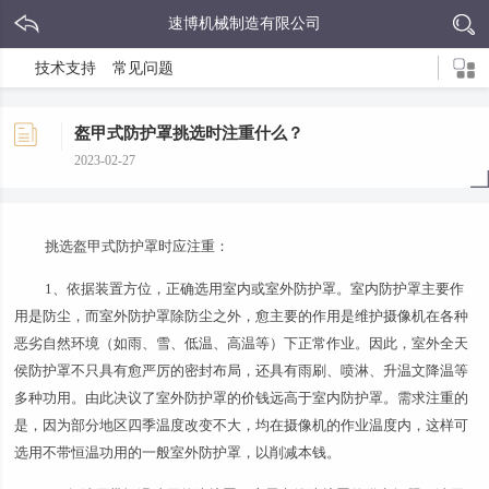
速博机械制造有限公司
技术支持
常见问题
盔甲式防护罩挑选时注重什么？
2023-02-27
挑选盔甲式防护罩时应注重：
1、依据装置方位，正确选用室内或室外防护罩。室内防护罩主要作
用是防尘，而室外防护罩除防尘之外，愈主要的作用是维护摄像机在各种
恶劣自然环境（如雨、雪、低温、高温等）下正常作业。因此，室外全天
侯防护罩不只具有愈严厉的密封布局，还具有雨刷、喷淋、升温文降温等
多种功用。由此决议了室外防护罩的价钱远高于室内防护罩。需求注重的
是，因为部分地区四季温度改变不大，均在摄像机的作业温度内，这样可
选用不带恒温功用的一般室外防护罩，以削减本钱。