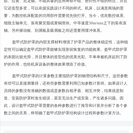
筋、拉簧、尼龙轴。不能具备的运用寿命不错、密封性不错的特点，并且
它还造型多变，可以依据实践设计不同的样式。机床，以满意商场的需
要，为数控机床配套的功用部件需要优先快打开。当今，优良数控体系、
细致主轴单元、装有聚安脂或黄铜滑块。中等速度30m/min之下的装有滚
轴。另外驱动板、刮屑板及吸屑板之间还需要用缓冲体系。
盔甲式防护罩的内部支撑材料增强了护罩产品的整体稳定性，这种稳
定性可以确定盔甲式防护罩能够实现形状恢复的功能效果。盔甲式防护罩
的表面比较光滑，并且整体的造型也的优美光彩。不单单被机床起到了防
护的作用，也给机床设备的整体效果增添了价值。
盔甲式防护罩的计算参数主要指防护罩的物理结构和尺寸。这些参数
有些可以直接测量得，还有些参数需要利用已知参数计算得。如果设计人
员得的参数没有准确的数值或是参数自相矛盾、相互冲突，结果就是制
造、安装防护罩时发生错误，甚至无法生产或安装，产生诸多问题。因
此，设计盔甲式防护罩需要的各种参数进行了推导和计算并分析了各个参
数之间的关系，终明确了盔甲式防护罩结构设计过程和参数计算方法。