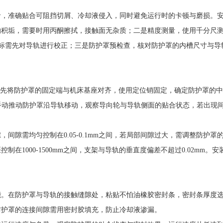
命，准确贴合可阻挡切屑、冷却液侵入，同时避免运行时的卡顿与磨损。
的积垢，需要时用丙酮擦拭，接触面无杂质；二是精度测量，使用千分尺
，若偏差超标需先对导轨进行校正；三是防护罩预检查，核对防护罩的内槽尺寸与导
起先将防护罩的固定端与机床基座对齐，使用定位销固定，确定防护罩的中心
，手动推动防护罩沿导轨移动，观察导向轮与导轨侧面的贴合状态，若出现
间隙需均匀控制在0.05-0.1mm之间，若局部间隙过大，需调整防护
在1000-1500mm之间，支架与导轨的垂直度偏差不超过0.02mm
。在防护罩与导轨的接触缝隙处，粘贴不怕油橡胶密封条，密封条厚度选择
防护罩的连接间隙需用密封胶填充，防止冷却液渗漏。