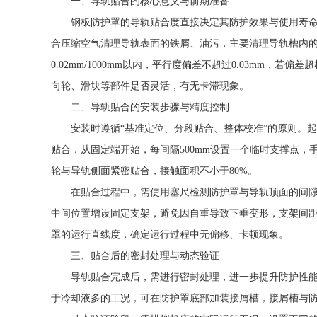
一、导轨贴合的核心意义与前期准备
钢板防护罩的导轨贴合度直接决定其防护效果与使用寿
合压缩空气清理导轨表面的铁屑、油污，主要清理导轨槽内
0.02mm/1000mm以内，平行度偏差不超过0.03mm
向轮、滑块等部件是否灵活，有无卡滞现象。
二、导轨贴合的安装步骤与精度控制
安装时遵循“基准定位、分段贴合、整体校准”的原则。
贴合，从固定端开始，每间隔500mm设置一个临时支撑点
轮与导轨侧面紧密贴合，接触面积不小于80%。
在贴合过程中，需使用塞尺检测防护罩与导轨顶面的间隙，
中间位置增设固定支架，避免因自重导致下垂变形，支架间距控制
罩的运行直线度，确定运行过程中无偏移、卡顿现象。
三、贴合后的密封处理与动态验证
导轨贴合完成后，需进行密封处理，进一步提升防护性能
于冷却液多的工况，可在防护罩底部加装接屑槽，接屑槽与