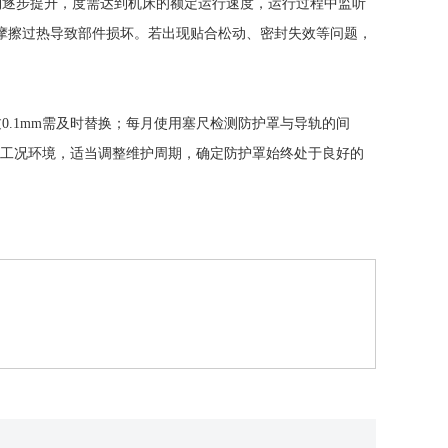
到逐步提升，度需达到机床的额定运行速度，运行过程中监听
因摩擦过热导致部件损坏。若出现贴合松动、密封失效等问题，
.1mm需及时替换；每月使用塞尺检测防护罩与导轨的间
与工况环境，适当调整维护周期，确定防护罩始终处于良好的